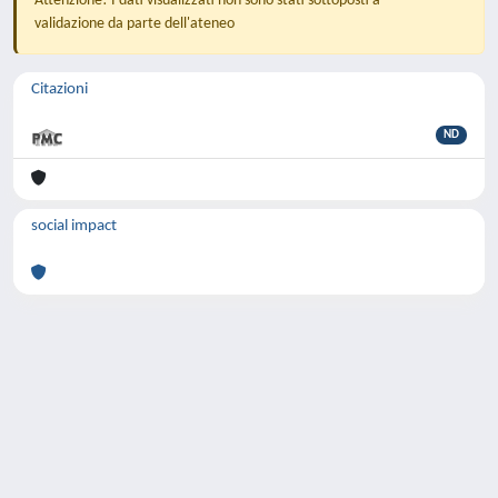
Attenzione! I dati visualizzati non sono stati sottoposti a
validazione da parte dell'ateneo
Citazioni
ND
social impact
Powered by
IRIS
-
about IRIS
-
Utilizzo dei
cookie
-
Privacy
Copyright © 2026