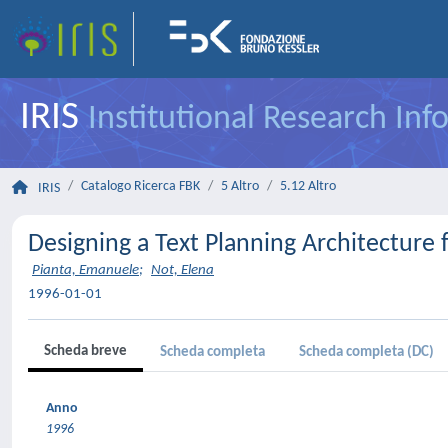
IRIS
Institutional Research In
Catalogo Ricerca FBK
5 Altro
5.12 Altro
IRIS
Designing a Text Planning Architecture 
Pianta, Emanuele
;
Not, Elena
1996-01-01
Scheda breve
Scheda completa
Scheda completa (DC)
Anno
1996