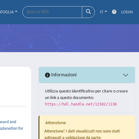
SFOGLIA
IT
LOGIN
Informazioni
Utilizza questo identificativo per citare o creare
un link a questo documento:
https://hdl.handle.net/11582/1138
orward and
Attenzione
xplanation for
Attenzione! I dati visualizzati non sono stati
sottoposti a validazione da parte