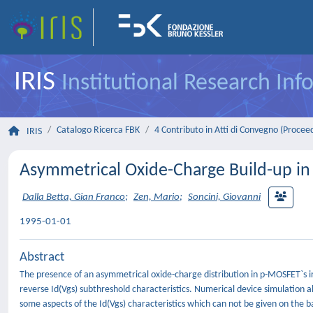
IRIS
Institutional Research In
Catalogo Ricerca FBK
4 Contributo in Atti di Convegno (Procee
IRIS
Asymmetrical Oxide-Charge Build-up in
Dalla Betta, Gian Franco
;
Zen, Mario
;
Soncini, Giovanni
1995-01-01
Abstract
The presence of an asymmetrical oxide-charge distribution in p-MOSFET`s i
reverse Id(Vgs) subthreshold characteristics. Numerical device simulation 
some aspects of the Id(Vgs) characteristics which can not be given on the ba