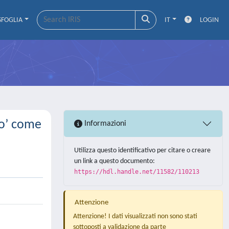
SFOGLIA
IT
LOGIN
co’ come
Informazioni
Utilizza questo identificativo per citare o creare
un link a questo documento:
https://hdl.handle.net/11582/110213
Attenzione
Attenzione! I dati visualizzati non sono stati
sottoposti a validazione da parte