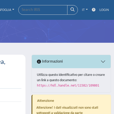
SFOGLIA
IT
LOGIN
a,
Informazioni
Utilizza questo identificativo per citare o creare
un link a questo documento:
https://hdl.handle.net/11582/109801
Attenzione
Attenzione! I dati visualizzati non sono stati
sottoposti a validazione da parte