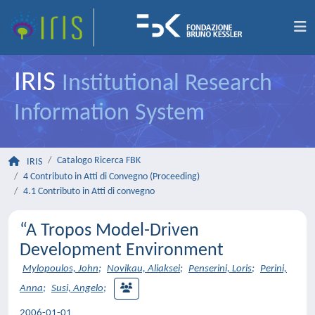
IRIS
Institutional Research
Information System
Catalogo Ricerca FBK
IRIS
4 Contributo in Atti di Convegno (Proceeding)
4.1 Contributo in Atti di convegno
“A Tropos Model-Driven
Development Environment
Mylopoulos, John
;
Novikau, Aliaksei
;
Penserini, Loris
;
Perini,
Anna
;
Susi, Angelo
;
2006-01-01