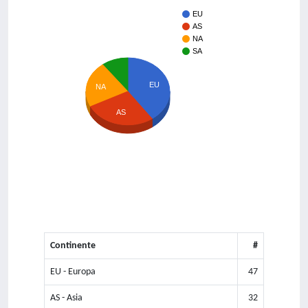
EU
AS
NA
SA
EU
NA
AS
Continente
#
EU - Europa
47
AS - Asia
32