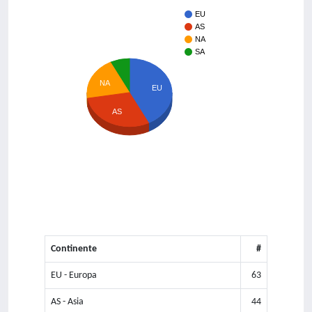
EU
AS
NA
SA
NA
EU
AS
Continente
#
EU - Europa
63
AS - Asia
44