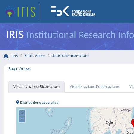
IRIS
Institutional Research In
Baqir, Anees
statistiche ricercatore
IRIS
Baqir, Anees
Visualizzazione Ricercatore
Visualizzazione Pubblicazione
Vi
Distribuzione geografica
+
–