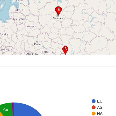
EU
AS
SA
NA