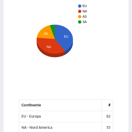
EU
NA
AS
SA
AS
EU
NA
Continente
#
EU - Europa
62
NA - Nord America
55