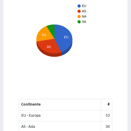
EU
AS
NA
SA
NA
EU
AS
Continente
#
EU - Europa
53
AS - Asia
34