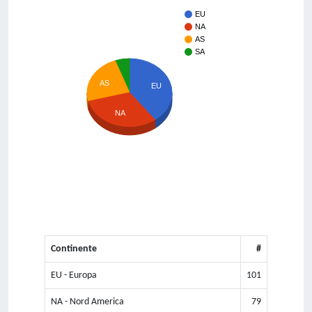
EU
NA
AS
SA
AS
EU
NA
Continente
#
EU - Europa
101
NA - Nord America
79