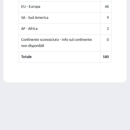
EU - Europa
46
SA - Sud America
9
AF - Africa
2
Continente sconosciuto - Info sul continente
0
non disponibili
Totale
160
Powered by
IRIS
-
about IRIS
-
Utilizzo dei