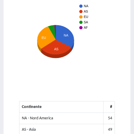
NA
AS
EU
SA
AF
NA
EU
AS
Continente
#
NA - Nord America
54
AS - Asia
49