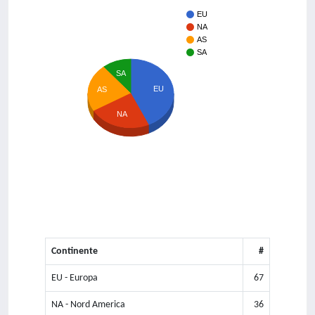
EU
NA
AS
SA
SA
EU
AS
NA
Continente
#
EU - Europa
67
NA - Nord America
36