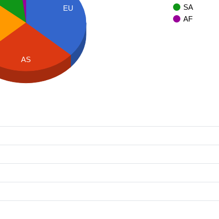
SA
EU
AF
AS