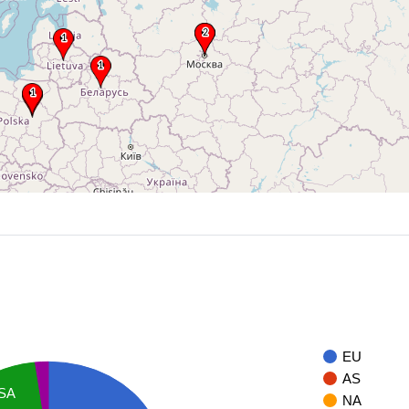
EU
AS
SA
NA