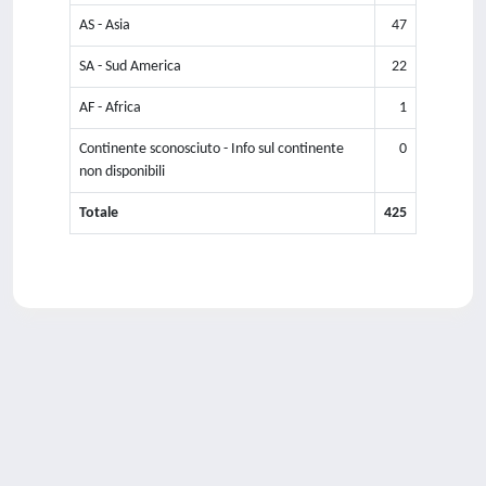
AS - Asia
47
SA - Sud America
22
AF - Africa
1
Continente sconosciuto - Info sul continente
0
non disponibili
Totale
425
Powered by
IRIS
-
about IRIS
-
Utilizzo dei