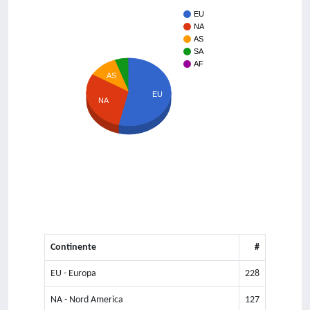
EU
NA
AS
SA
AF
AS
EU
NA
Continente
#
EU - Europa
228
NA - Nord America
127