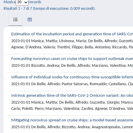
Mostra
records
Risultati 1 - 7 di 7 (tempo di esecuzione: 0.009 secondi).
Estimation of the incubation period and generation time of SARS-CoV
2023-01-01 Manica, Mattia; Litvinova, Maria; De Bellis, Alfredo; Guzzetta
Agnese; D'Andrea, Valeria; Trentini, Filippo; Bella, Antonino; Riccardo, Fla
Forecasting norovirus cases on cruise ships to support outbreak m
2025-01-01 Bizzotto, Andrea; De Bellis, Alfredo; Marziano, Valentina; Mo
Influence of individual nodes for continuous-time susceptible-infec
2021-01-01 De Bellis, Alfredo; Pastor-Satorras, Romualdo; Castellano, Cl
Intrinsic generation time of the SARS-CoV-2 Omicron variant: An ob
2022-01-01 Manica, Mattia; De Bellis, Alfredo; Guzzetta, Giorgio; Mancus
Carla; Poletti, Piero; Marziano, Valentina; Zardini, Agnese; D'Andrea, Valer
Mitigating norovirus spread on cruise ships: a model-based assessmen
2025-01-01 De Bellis, Alfredo; Bizzotto, Andrea; Anagnostopoulos, Lemon