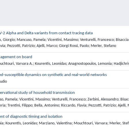
-2 Alpha and Delta variants from contact tracing data
, Giorgio; Mancuso, Pamela; Vicentini, Massimo; Venturelli, Francesco; Bisaccia,
via; Pezzotti, Patrizio; Ajelli, Marco; Giorgi Rossi, Paolo; Merler, Stefano
anagement on board
uchtouri, Varvara A.; Kourentis, Leonidas; Anagnostopoulos, Lemonia; Hadjichris
ted-susceptible dynamics on synthetic and real-world networks
audio
servational study of household transmission
o, Pamela; Vicentini, Massimo; Venturelli, Francesco; Zerbini, Alessandro; Bis
ia; Trentini, Filippo; Bella, Antonino; Riccardo, Flavia; Pezzotti, Patrizio; Ajelli
t of diagnostic timing and isolation
ia; Kourentis, Leonidas; Marziano, Valentina; Mouchtouri, Varvara; Merler, Ste