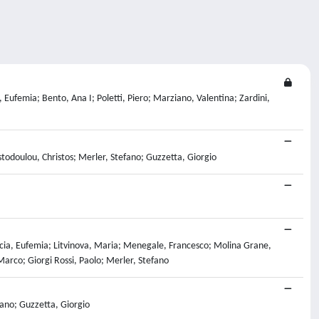
 Eufemia; Bento, Ana I; Poletti, Piero; Marziano, Valentina; Zardini,
todoulou, Christos; Merler, Stefano; Guzzetta, Giorgio
accia, Eufemia; Litvinova, Maria; Menegale, Francesco; Molina Grane,
, Marco; Giorgi Rossi, Paolo; Merler, Stefano
fano; Guzzetta, Giorgio