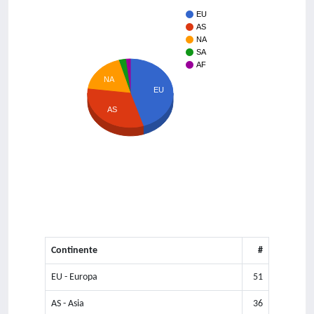
EU
AS
NA
SA
AF
NA
EU
AS
Continente
#
EU - Europa
51
AS - Asia
36