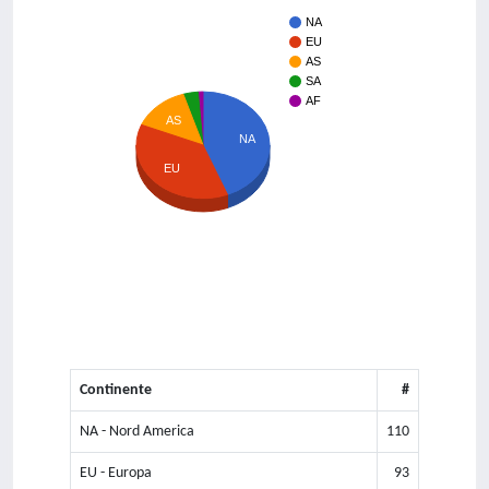
NA
EU
AS
SA
AF
AS
NA
EU
Continente
#
NA - Nord America
110
EU - Europa
93