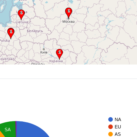
NA
EU
SA
AS