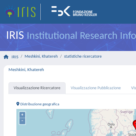
IRIS
Institutional Research In
Meshkini, Khatereh
statistiche ricercatore
IRIS
Meshkini, Khatereh
Visualizzazione Ricercatore
Visualizzazione Pubblicazione
Vi
Distribuzione geografica
+
–