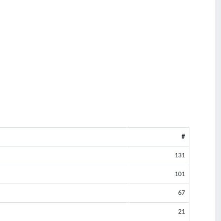
#
131
101
67
21