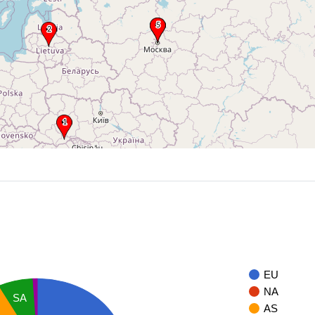
EU
NA
SA
AS