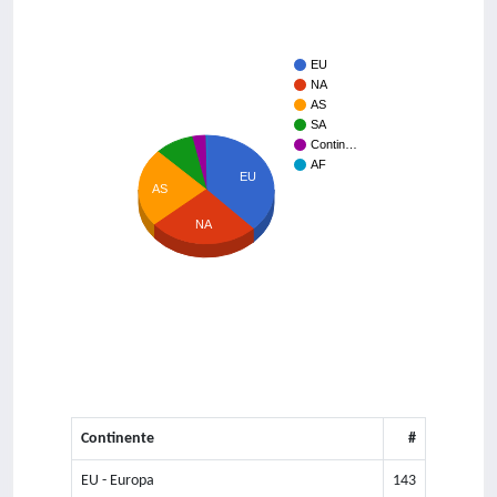
EU
NA
AS
SA
Contin…
AF
EU
AS
NA
Continente
#
EU - Europa
143