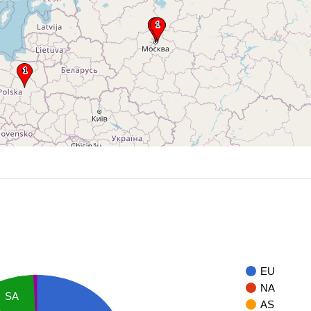
EU
NA
SA
AS