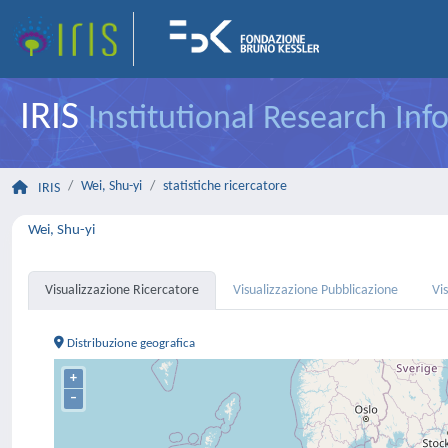
IRIS
Institutional Research In
Wei, Shu-yi
statistiche ricercatore
IRIS
Wei, Shu-yi
Visualizzazione Ricercatore
Visualizzazione Pubblicazione
Vi
Distribuzione geografica
+
–