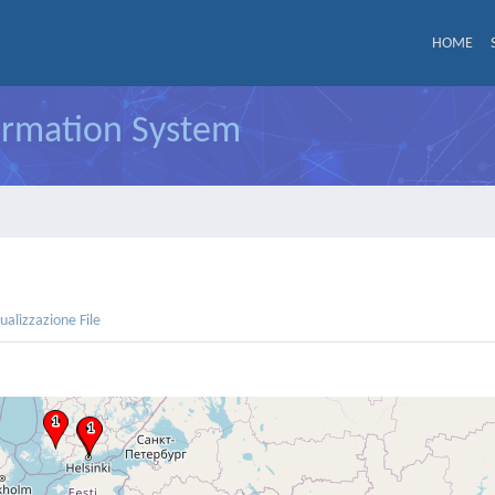
HOME
formation System
sualizzazione File