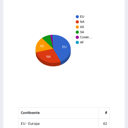
EU
NA
AS
SA
Contin…
AF
AS
EU
NA
Continente
#
EU - Europa
62