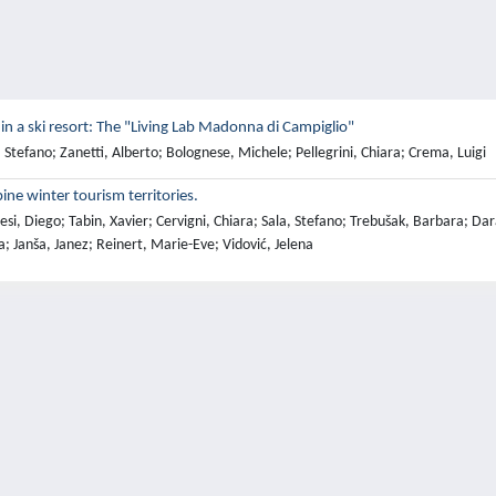
 a ski resort: The "Living Lab Madonna di Campiglio"
Stefano; Zanetti, Alberto; Bolognese, Michele; Pellegrini, Chiara; Crema, Luigi
ine winter tourism territories.
si, Diego; Tabin, Xavier; Cervigni, Chiara; Sala, Stefano; Trebušak, Barbara; D
; Janša, Janez; Reinert, Marie-Eve; Vidović, Jelena