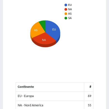
EU
NA
AS
SA
EU
AS
NA
Continente
#
EU - Europa
69
NA - Nord America
55