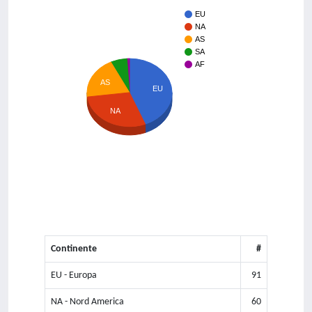
EU
NA
AS
SA
AF
AS
EU
NA
Continente
#
EU - Europa
91
NA - Nord America
60