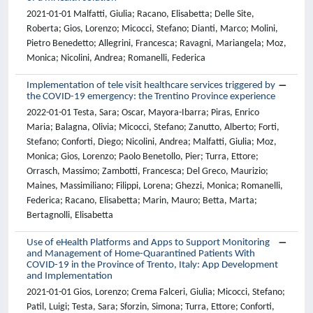
2021-01-01 Malfatti, Giulia; Racano, Elisabetta; Delle Site,
Roberta; Gios, Lorenzo; Micocci, Stefano; Dianti, Marco; Molini,
Pietro Benedetto; Allegrini, Francesca; Ravagni, Mariangela; Moz,
Monica; Nicolini, Andrea; Romanelli, Federica
Implementation of tele visit healthcare services triggered by
the COVID-19 emergency: the Trentino Province experience
2022-01-01 Testa, Sara; Oscar, Mayora-Ibarra; Piras, Enrico
Maria; Balagna, Olivia; Micocci, Stefano; Zanutto, Alberto; Forti,
Stefano; Conforti, Diego; Nicolini, Andrea; Malfatti, Giulia; Moz,
Monica; Gios, Lorenzo; Paolo Benetollo, Pier; Turra, Ettore;
Orrasch, Massimo; Zambotti, Francesca; Del Greco, Maurizio;
Maines, Massimiliano; Filippi, Lorena; Ghezzi, Monica; Romanelli,
Federica; Racano, Elisabetta; Marin, Mauro; Betta, Marta;
Bertagnolli, Elisabetta
Use of eHealth Platforms and Apps to Support Monitoring
and Management of Home-Quarantined Patients With
COVID-19 in the Province of Trento, Italy: App Development
and Implementation
2021-01-01 Gios, Lorenzo; Crema Falceri, Giulia; Micocci, Stefano;
Patil, Luigi; Testa, Sara; Sforzin, Simona; Turra, Ettore; Conforti,