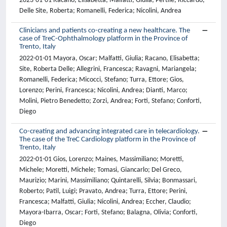
2023-01-01 Racano, Elisabetta; Malfatti, Giulia; Pertile, Riccardo;
Delle Site, Roberta; Romanelli, Federica; Nicolini, Andrea
Clinicians and patients co-creating a new healthcare. The
case of TreC-Ophthalmology platform in the Province of
Trento, Italy
2022-01-01 Mayora, Oscar; Malfatti, Giulia; Racano, Elisabetta;
Site, Roberta Delle; Allegrini, Francesca; Ravagni, Mariangela;
Romanelli, Federica; Micocci, Stefano; Turra, Ettore; Gios,
Lorenzo; Perini, Francesca; Nicolini, Andrea; Dianti, Marco;
Molini, Pietro Benedetto; Zorzi, Andrea; Forti, Stefano; Conforti,
Diego
Co-creating and advancing integrated care in telecardiology.
The case of the TreC Cardiology platform in the Province of
Trento, Italy
2022-01-01 Gios, Lorenzo; Maines, Massimiliano; Moretti,
Michele; Moretti, Michele; Tomasi, Giancarlo; Del Greco,
Maurizio; Marini, Massimiliano; Quintarelli, Silvia; Bonmassari,
Roberto; Patil, Luigi; Pravato, Andrea; Turra, Ettore; Perini,
Francesca; Malfatti, Giulia; Nicolini, Andrea; Eccher, Claudio;
Mayora-Ibarra, Oscar; Forti, Stefano; Balagna, Olivia; Conforti,
Diego