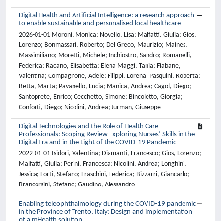
Digital Health and Artificial Intelligence: a research approach
to enable sustainable and personalised local healthcare
2026-01-01 Moroni, Monica; Novello, Lisa; Malfatti, Giulia; Gios,
Lorenzo; Bonmassari, Roberto; Del Greco, Maurizio; Maines,
Massimiliano; Moretti, Michele; Inchiostro, Sandro; Romanelli,
Federica; Racano, Elisabetta; Elena Maggi, Tania; Fiabane,
Valentina; Compagnone, Adele; Filippi, Lorena; Pasquini, Roberta;
Betta, Marta; Pavanello, Lucia; Manica, Andrea; Cagol, Diego;
Santoprete, Enrico; Cecchetto, Simone; Bincoletto, Giorgia;
Conforti, Diego; Nicolini, Andrea; Jurman, Giuseppe
Digital Technologies and the Role of Health Care
Professionals: Scoping Review Exploring Nurses’ Skills in the
Digital Era and in the Light of the COVID-19 Pandemic
2022-01-01 Isidori, Valentina; Diamanti, Francesco; Gios, Lorenzo;
Malfatti, Giulia; Perini, Francesca; Nicolini, Andrea; Longhini,
Jessica; Forti, Stefano; Fraschini, Federica; Bizzarri, Giancarlo;
Brancorsini, Stefano; Gaudino, Alessandro
Enabling teleophthalmology during the COVID-19 pandemic
in the Province of Trento, Italy: Design and implementation
of a mHealth solution