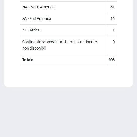
NA - Nord America
61
SA - Sud America
16
AF - Africa
1
Continente sconosciuto - Info sul continente
0
non disponibili
Totale
206
Powered by
IRIS
-
about IRIS
-
Utilizzo dei