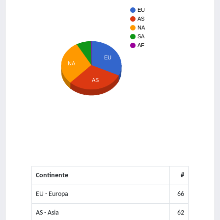
EU
AS
NA
SA
AF
EU
NA
AS
Continente
#
EU - Europa
66
AS - Asia
62