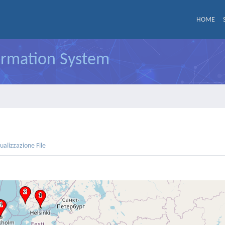
HOME
formation System
sualizzazione File