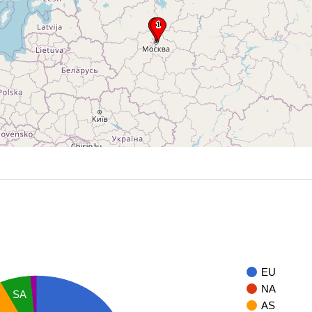
EU
NA
SA
AS