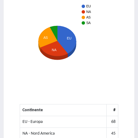
EU
NA
AS
SA
AS
EU
NA
Continente
#
EU - Europa
68
NA - Nord America
45