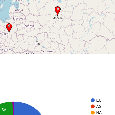
EU
AS
SA
NA