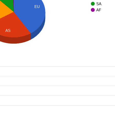
SA
EU
AF
AS