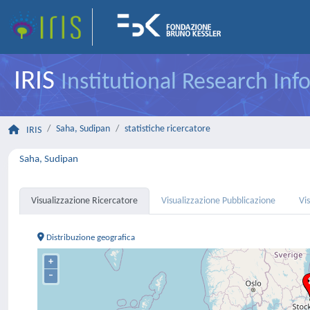
IRIS
Institutional Research In
Saha, Sudipan
statistiche ricercatore
IRIS
Saha, Sudipan
Visualizzazione Ricercatore
Visualizzazione Pubblicazione
Vi
Distribuzione geografica
+
–