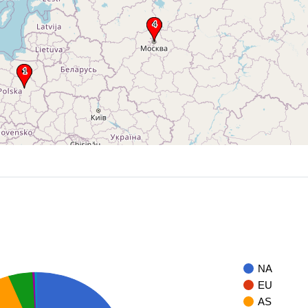
NA
EU
AS