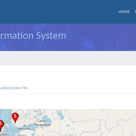
HOME
formation System
sualizzazione File