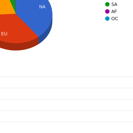
SA
NA
AF
OC
EU