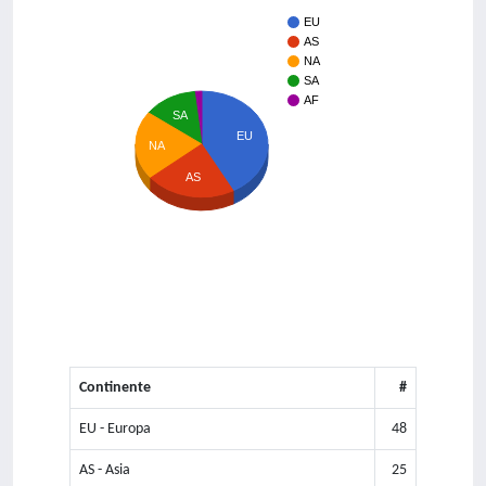
EU
AS
NA
SA
AF
SA
EU
NA
AS
Continente
#
EU - Europa
48
AS - Asia
25