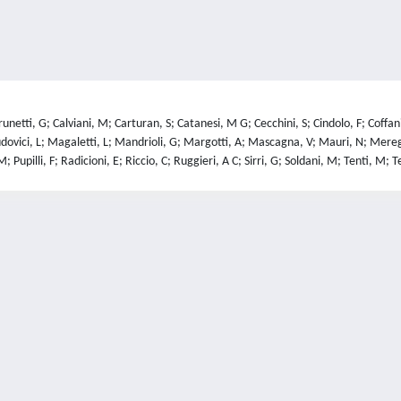
unetti, G; Calviani, M; Carturan, S; Catanesi, M G; Cecchini, S; Cindolo, F; Coffani
 Ludovici, L; Magaletti, L; Mandrioli, G; Margotti, A; Mascagna, V; Mauri, N; Mere
; Pupilli, F; Radicioni, E; Riccio, C; Ruggieri, A C; Sirri, G; Soldani, M; Tenti, M;