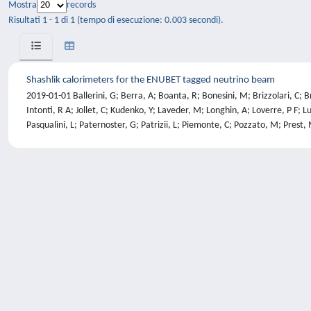
Mostra
records
Risultati 1 - 1 di 1 (tempo di esecuzione: 0.003 secondi).
Shashlik calorimeters for the ENUBET tagged neutrino beam
2019-01-01 Ballerini, G; Berra, A; Boanta, R; Bonesini, M; Brizzolari, C; Br
Intonti, R A; Jollet, C; Kudenko, Y; Laveder, M; Longhin, A; Loverre, P F;
Pasqualini, L; Paternoster, G; Patrizii, L; Piemonte, C; Pozzato, M; Prest, M