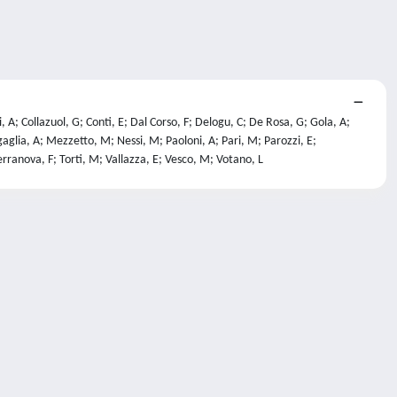
, A; Collazuol, G; Conti, E; Dal Corso, F; Delogu, C; De Rosa, G; Gola, A;
gaglia, A; Mezzetto, M; Nessi, M; Paoloni, A; Pari, M; Parozzi, E;
 Terranova, F; Torti, M; Vallazza, E; Vesco, M; Votano, L