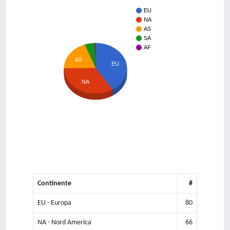
EU
NA
AS
SA
AF
AS
EU
NA
Continente
#
EU - Europa
80
NA - Nord America
66