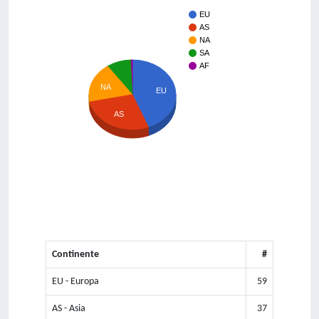
EU
AS
NA
SA
AF
NA
EU
AS
Continente
#
EU - Europa
59
AS - Asia
37