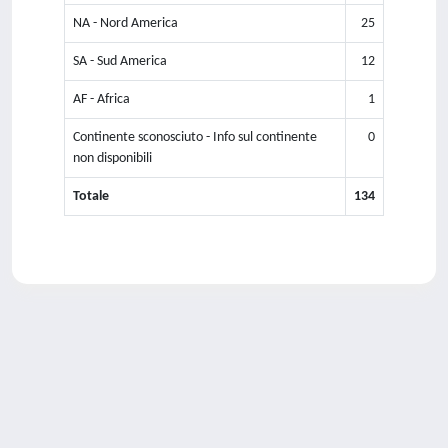
NA - Nord America
25
SA - Sud America
12
AF - Africa
1
Continente sconosciuto - Info sul continente
0
non disponibili
Totale
134
Powered by
IRIS
-
about IRIS
-
Utilizzo dei