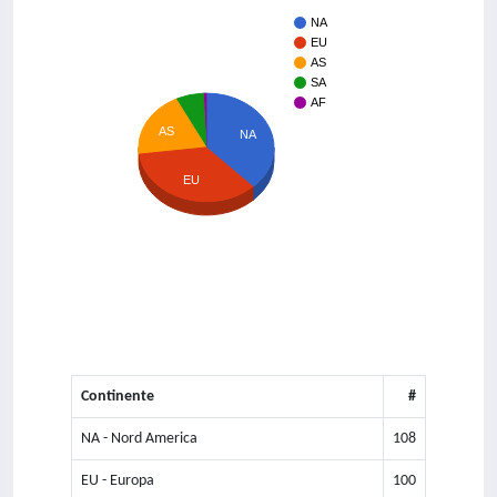
NA
EU
AS
SA
AF
AS
NA
EU
Continente
#
NA - Nord America
108
EU - Europa
100