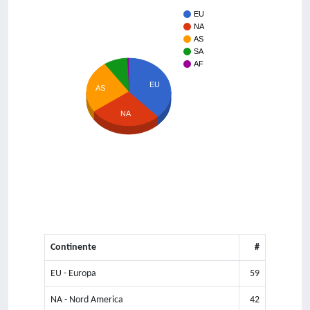
EU
NA
AS
SA
AF
EU
AS
NA
Continente
#
EU - Europa
59
NA - Nord America
42