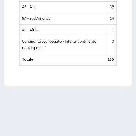
AS - Asia
39
SA - Sud America
14
AF - Africa
1
Continente sconosciuto - Info sul continente
0
non disponibili
Totale
155
Powered by
IRIS
-
about IRIS
-
Utilizzo dei