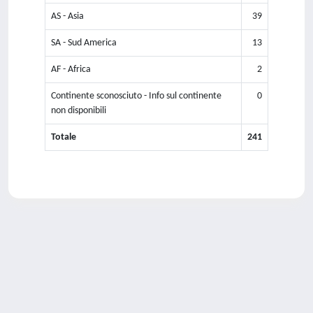
AS - Asia
39
SA - Sud America
13
AF - Africa
2
Continente sconosciuto - Info sul continente
0
non disponibili
Totale
241
Powered by
IRIS
-
about IRIS
-
Utilizzo dei