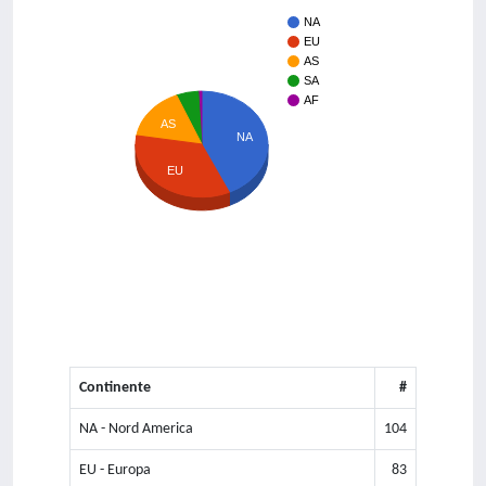
NA
EU
AS
SA
AF
AS
NA
EU
Continente
#
NA - Nord America
104
EU - Europa
83