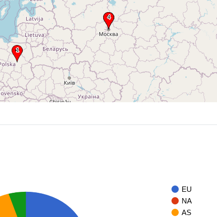
EU
NA
AS