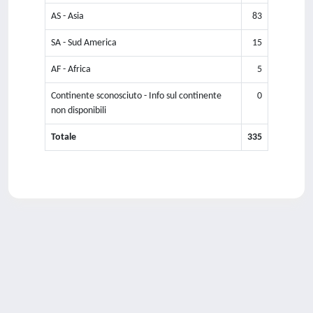
AS - Asia
83
SA - Sud America
15
AF - Africa
5
Continente sconosciuto - Info sul continente
0
non disponibili
Totale
335
Powered by
IRIS
-
about IRIS
-
Utilizzo dei