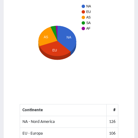
NA
EU
AS
SA
AF
AS
NA
EU
Continente
#
NA - Nord America
126
EU - Europa
106