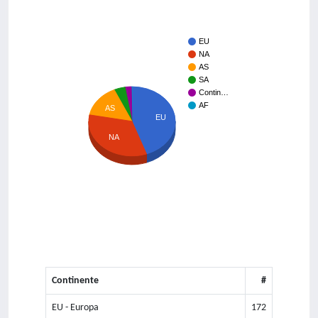
EU
NA
AS
SA
Contin…
AF
AS
EU
NA
Continente
#
EU - Europa
172