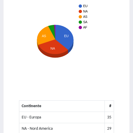
EU
NA
AS
SA
AF
AS
EU
NA
Continente
#
EU - Europa
35
NA - Nord America
29