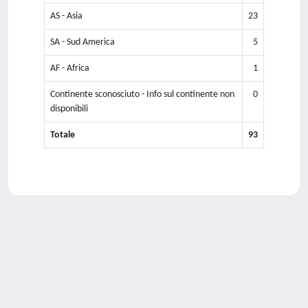
AS - Asia
23
SA - Sud America
5
AF - Africa
1
Continente sconosciuto - Info sul continente non
0
disponibili
Totale
93
Powered by
IRIS
-
about IRIS
-
Utilizzo dei