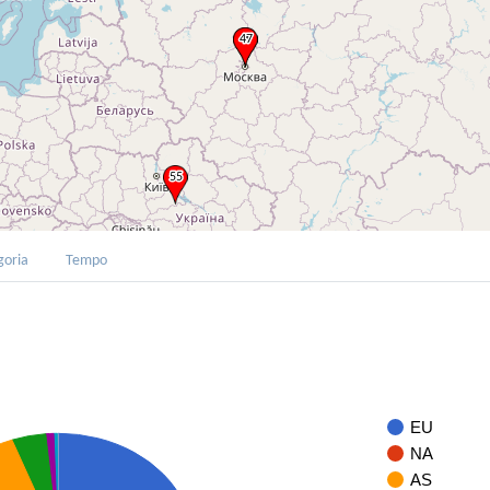
goria
Tempo
EU
NA
AS