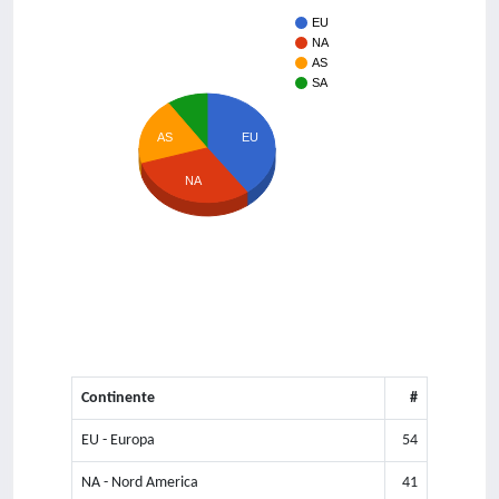
EU
NA
AS
SA
AS
EU
NA
Continente
#
EU - Europa
54
NA - Nord America
41