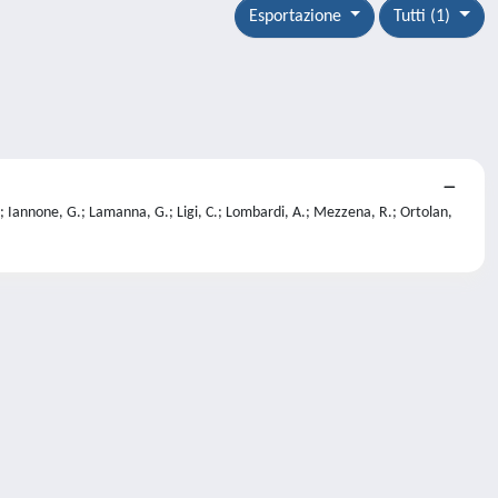
Esportazione
Tutti (1)
 C.; Iannone, G.; Lamanna, G.; Ligi, C.; Lombardi, A.; Mezzena, R.; Ortolan,