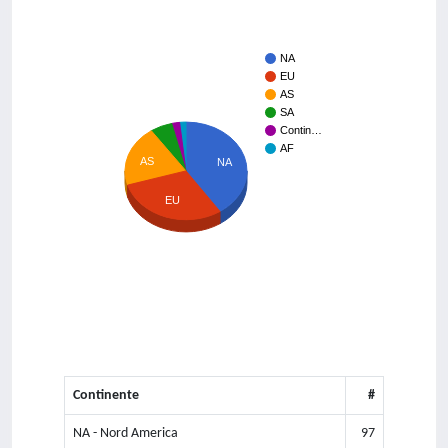
NA
EU
AS
SA
Contin…
AF
AS
NA
EU
Continente
#
NA - Nord America
97