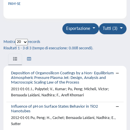
PAM-SE
Esportazione
Tutti (3)
Mostra
records
Risultati 1 - 3 di 3 (tempo di esecuzione: 0.008 secondi).
Deposition of Organosilicon Coatings by a Non- Equilibrium
Atmospheric Pressure Plasma Jet: Design, Analysis and
Macroscopic Scaling Law of the Process
2011-01-01 J., Pulpytel; V., Kumar; Pu, Peng; Micheli, Victor;
Bensaada Laidani, Nadhira; F., Arefi Khonsari
Influence of pH on Surface States Behavior in TiO2
Nanotubes
2012-01-01 Pu, Peng; H., Cachet; Bensaada Laidani, Nadhira; E.,
Sutter