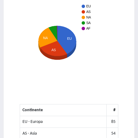
EU
AS
NA
SA
AF
NA
EU
AS
Continente
#
EU - Europa
85
AS - Asia
54