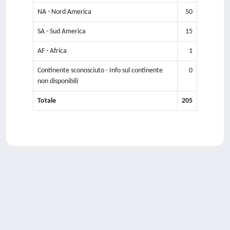
NA - Nord America
50
SA - Sud America
15
AF - Africa
1
Continente sconosciuto - Info sul continente
0
non disponibili
Totale
205
Powered by
IRIS
-
about IRIS
-
Utilizzo dei